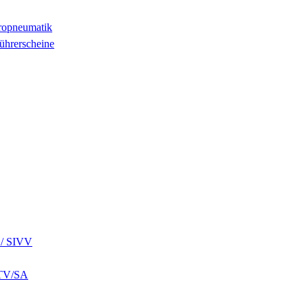
tropneumatik
ührerscheine
k / SIVV
ZTV/SA