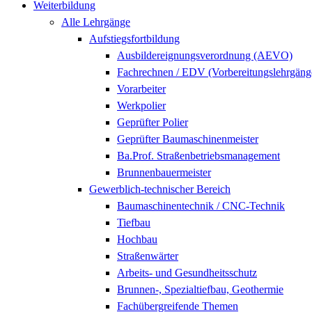
Weiterbildung
Alle Lehrgänge
Aufstiegsfortbildung
Ausbildereignungsverordnung (AEVO)
Fachrechnen / EDV (Vorbereitungslehrgäng
Vorarbeiter
Werkpolier
Geprüfter Polier
Geprüfter Baumaschinenmeister
Ba.Prof. Straßenbetriebsmanagement
Brunnenbauermeister
Gewerblich-technischer Bereich
Baumaschinentechnik / CNC-Technik
Tiefbau
Hochbau
Straßenwärter
Arbeits- und Gesundheitsschutz
Brunnen-, Spezialtiefbau, Geothermie
Fachübergreifende Themen