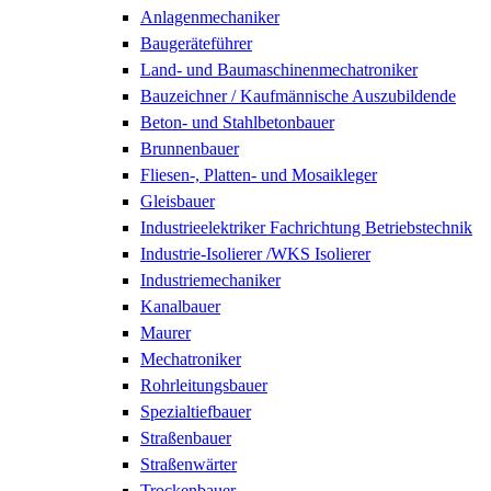
Anlagenmechaniker
Baugeräteführer
Land- und Baumaschinenmechatroniker
Bauzeichner / Kaufmännische Auszubildende
Beton- und Stahlbetonbauer
Brunnenbauer
Fliesen-, Platten- und Mosaikleger
Gleisbauer
Industrieelektriker Fachrichtung Betriebstechnik
Industrie-Isolierer /WKS Isolierer
Industriemechaniker
Kanalbauer
Maurer
Mechatroniker
Rohrleitungsbauer
Spezialtiefbauer
Straßenbauer
Straßenwärter
Trockenbauer