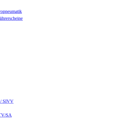
tropneumatik
ührerscheine
k / SIVV
ZTV/SA