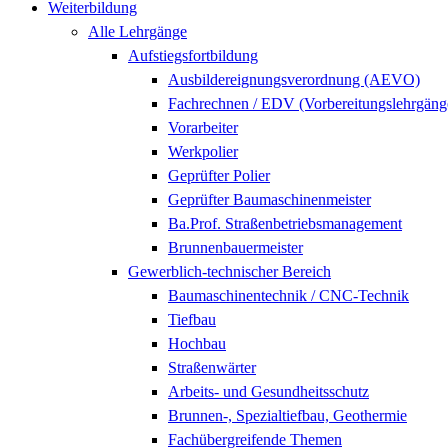
Weiterbildung
Alle Lehrgänge
Aufstiegsfortbildung
Ausbildereignungsverordnung (AEVO)
Fachrechnen / EDV (Vorbereitungslehrgäng
Vorarbeiter
Werkpolier
Geprüfter Polier
Geprüfter Baumaschinenmeister
Ba.Prof. Straßenbetriebsmanagement
Brunnenbauermeister
Gewerblich-technischer Bereich
Baumaschinentechnik / CNC-Technik
Tiefbau
Hochbau
Straßenwärter
Arbeits- und Gesundheitsschutz
Brunnen-, Spezialtiefbau, Geothermie
Fachübergreifende Themen