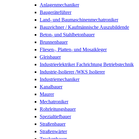
Anlagenmechaniker
Baugeräteführer
Land- und Baumaschinenmechatroniker
Bauzeichner / Kaufmännische Auszubildende
Beton- und Stahlbetonbauer
Brunnenbauer
Fliesen-, Platten- und Mosaikleger
Gleisbauer
Industrieelektriker Fachrichtung Betriebstechnik
Industrie-Isolierer /WKS Isolierer
Industriemechaniker
Kanalbauer
Maurer
Mechatroniker
Rohrleitungsbauer
Spezialtiefbauer
Straßenbauer
Straßenwärter
Trockenbauer