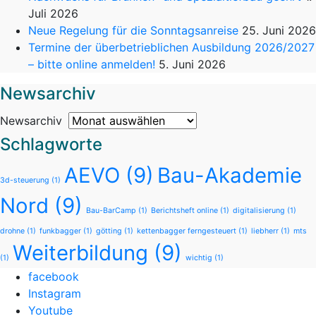
Juli 2026
Neue Regelung für die Sonntagsanreise
25. Juni 2026
Termine der überbetrieblichen Ausbildung 2026/2027
– bitte online anmelden!
5. Juni 2026
Newsarchiv
Newsarchiv
Schlagworte
AEVO
(9)
Bau-Akademie
3d-steuerung
(1)
Nord
(9)
Bau-BarCamp
(1)
Berichtsheft online
(1)
digitalisierung
(1)
drohne
(1)
funkbagger
(1)
götting
(1)
kettenbagger ferngesteuert
(1)
liebherr
(1)
mts
Weiterbildung
(9)
(1)
wichtig
(1)
facebook
Instagram
Youtube