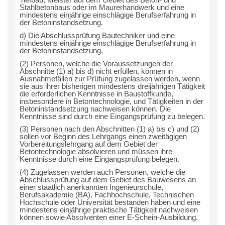
Tiefbau, Meister auf dem Gebiet des Beton- und
Stahlbetonbaus oder im Maurerhandwerk und eine
mindestens einjährige einschlägige Berufserfahrung in
der Betoninstandsetzung.
d) Die Abschlussprüfung Bautechniker und eine
mindestens einjährige einschlägige Berufserfahrung in
der Betoninstandsetzung.
(2) Personen, welche die Voraussetzungen der
Abschnitte (1) a) bis d) nicht erfüllen, können in
Ausnahmefällen zur Prüfung zugelassen werden, wenn
sie aus ihrer bisherigen mindestens dreijährigen Tätigkeit
die erforderlichen Kenntnisse in Baustoffkunde,
insbesondere in Betontechnologie, und Tätigkeiten in der
Betoninstandsetzung nachweisen können. Die
Kenntnisse sind durch eine Eingangsprüfung zu belegen.
(3) Personen nach den Abschnitten (1) a) bis c) und (2)
sollen vor Beginn des Lehrgangs einen zweitägigen
Vorbereitungslehrgang auf dem Gebiet der
Betontechnologie absolvieren und müssen ihre
Kenntnisse durch eine Eingangsprüfung belegen.
(4) Zugelassen werden auch Personen, welche die
Abschlussprüfung auf dem Gebiet des Bauwesens an
einer staatlich anerkannten Ingenieurschule,
Berufsakademie (BA), Fachhochschule, Technischen
Hochschule oder Universität bestanden haben und eine
mindestens einjährige praktische Tätigkeit nachweisen
können sowie Absolventen einer E-Schein-Ausbildung.